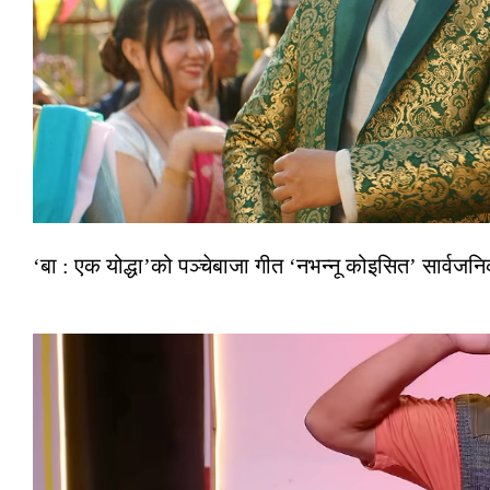
‘बा : एक योद्धा’को पञ्चेबाजा गीत ‘नभन्नू कोइसित’ सार्वज