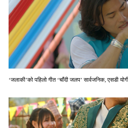
‘जलाकी’को पहिलो गीत ‘चाँदी जलप’ सार्वजनिक, एसडी योगी–अञ