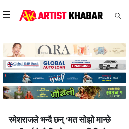
रमेशराजले भन्दै छन् ‘मत सोझो मान्छे