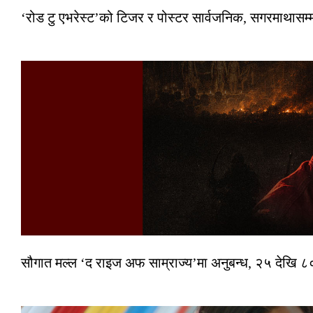
‘रोड टु एभरेस्ट’को टिजर र पोस्टर सार्वजनिक, सगरमाथासम्
सौगात मल्ल ‘द राइज अफ साम्राज्य’मा अनुबन्ध, २५ देखि ८०