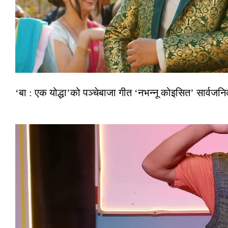
‘बा : एक योद्धा’को पञ्चेबाजा गीत ‘नभन्नू कोइसित’ सार्वज