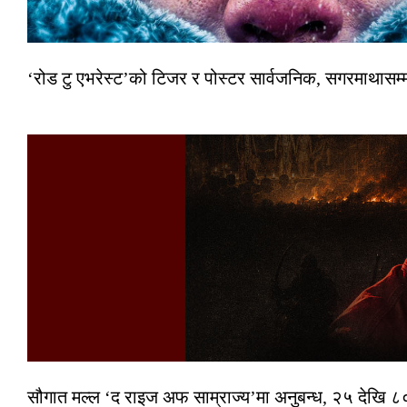
‘रोड टु एभरेस्ट’को टिजर र पोस्टर सार्वजनिक, सगरमाथासम्
सौगात मल्ल ‘द राइज अफ साम्राज्य’मा अनुबन्ध, २५ देखि ८०