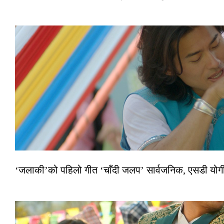
‘जलाकी’को पहिलो गीत ‘चाँदी जलप’ सार्वजनिक, एसडी योगी–अञ