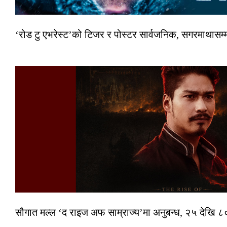
‘रोड टु एभरेस्ट’को टिजर र पोस्टर सार्वजनिक, सगरमाथासम्
सौगात मल्ल ‘द राइज अफ साम्राज्य’मा अनुबन्ध, २५ देखि ८०