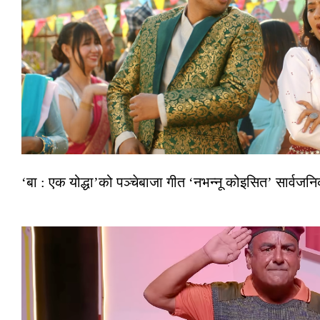
‘बा : एक योद्धा’को पञ्चेबाजा गीत ‘नभन्नू कोइसित’ सार्वज