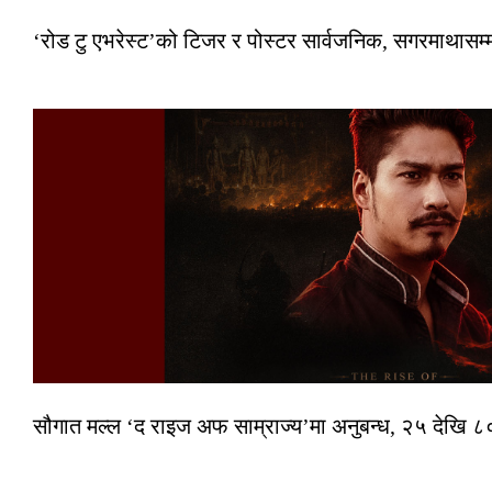
‘रोड टु एभरेस्ट’को टिजर र पोस्टर सार्वजनिक, सगरमाथासम्
सौगात मल्ल ‘द राइज अफ साम्राज्य’मा अनुबन्ध, २५ देखि ८०