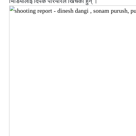
भिडियोलाई दिपक परियारले खिचेका हुन् ।