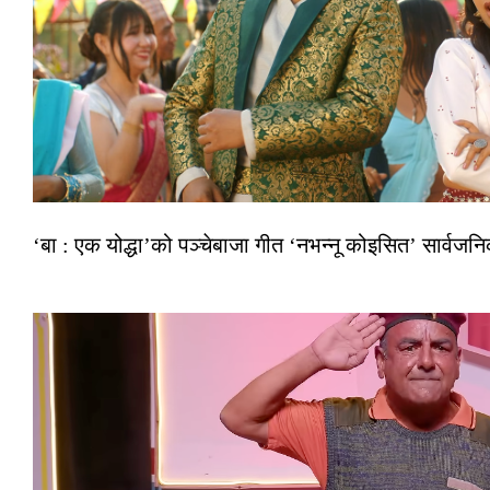
‘बा : एक योद्धा’को पञ्चेबाजा गीत ‘नभन्नू कोइसित’ सार्वज