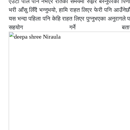
एउटा पाल पनि नभएर रातको समयमा रुझेरै बस्नुपरेको पिणा
भरी आँसु लिँदै भन्नुभयो, हामि राहत लिएर फेरी पनि आउँनेछौं
यस भन्दा पहिला पनि केहि राहत लिएर पुग्नुभएका अनुरागले
सहयोग गर्ने बता