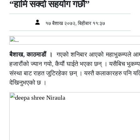
“हामि सक्दो सहयोग गर्छौ”
१७ बैशाख २०७२, बिहीबार ११:३७
बैशाख, काठमाडौं ।
गएको शनिबार आएको महाभुकम्पले आम न
हजारौंको ज्यान गयो, कैयौं घाईते भएका छन् । यसैबिच भुकम्
संस्था बाट राहत जुटिरहेका छन् । यस्तै कलाकारहरु पनि यत
देखिनुभएको छ ।