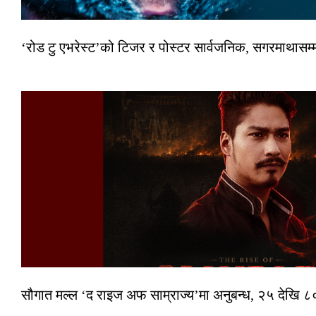
‘रोड टु एभरेस्ट’को टिजर र पोस्टर सार्वजनिक, सगरमाथासम्
सौगात मल्ल ‘द राइज अफ साम्राज्य’मा अनुबन्ध, २५ देखि ८०