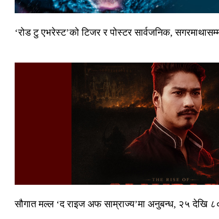
‘रोड टु एभरेस्ट’को टिजर र पोस्टर सार्वजनिक, सगरमाथासम्
सौगात मल्ल ‘द राइज अफ साम्राज्य’मा अनुबन्ध, २५ देखि ८०