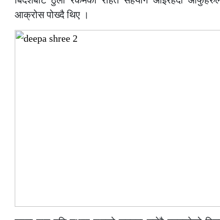
बिदेशबाट ठुलो रकमको राहत सहयोग आईरहदा आफुँहरुले 
आक्रोस पोख्दै थिए ।