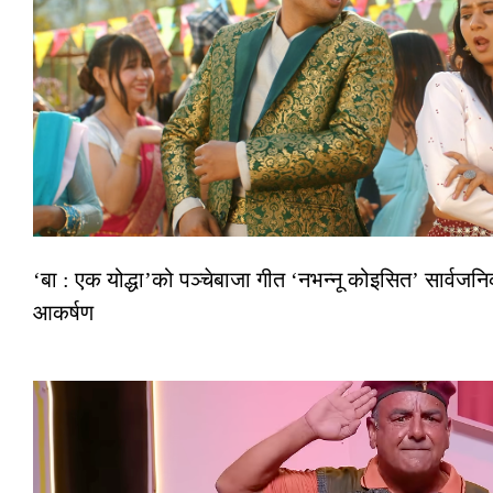
‘बा : एक योद्धा’को पञ्चेबाजा गीत ‘नभन्नू कोइसित’ सार्वज
आकर्षण