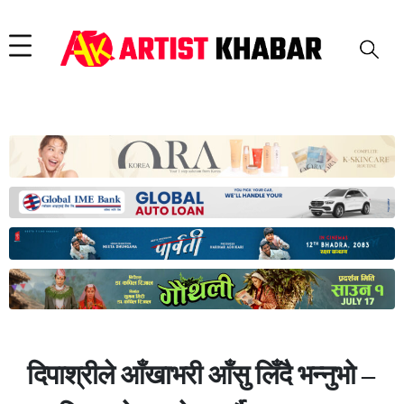
दिपाश्रीले आँखाभरी आँसु लिँदै भन्नुभो –