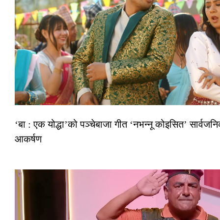
‘बा : एक योद्धा’को पञ्चेबाजा गीत ‘नभन्नू कोइसित’ सार्वज
आकर्षण