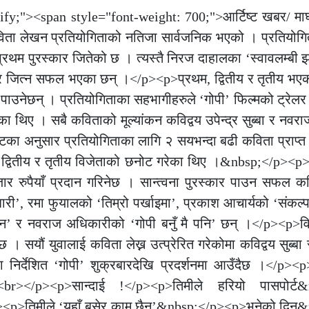
tify;"><span style="font-weight: 700;">आर्टिष्ट खबर/ मा
ा लेखन प्रतियोगिताको नतिजा सार्वजनिक भएको । प्रतियोगिता
प्रथम पुरस्कार जितेको छ । त्यस्तै निरज दाहालका ‘स्वावलम्बी झन
ार जित्न सफल भएका छन् ।</p><p>प्रथम, द्वितीय र तृतीय भए
उनेछन् । प्रतियोगिताका सहभागीहरुले ‘गोपी’ फिल्मको ट्रेलर हे
थिए । सबै कविताको मूल्यांकन कविद्वय उपेन्द्र सुब्बा र नवरा
टका अनुसार प्रतियोगिताका लागि २ सयभन्दा बढी कविता प्राप्
म, द्वितीय र तृतीय विजेताको छनोट गरेका थिए ।&nbsp;</p><p>
ार रुपैयाँ प्रदान गरिनेछ । सान्त्वना पुरस्कार पाउन सफल 
ी’, रमा फुयालको ‘तिम्रो पर्खाइमा’, प्रकाश आचार्यको ‘संकल्प’
न’ र नवराज अधिकारीको ‘गोपी बनुँ मै पनि’ छन् ।</p><p>वि
सयौं युवालाई कविता लेख्न उत्प्रेरित गरेकोमा कविद्वय सुब्बा 
वारा निर्देशित ‘गोपी’ शुक्रबारदेखि प्रदर्शनमा आउँदैछ ।</p>
br></p><p>सान्दाई !</p><p>तिमीले हरियो पासपोर्ट&
/p><p>तिमीले ‘यहाँ बसेर काम छैन’&nbsp;</p><p>भनेको दिन