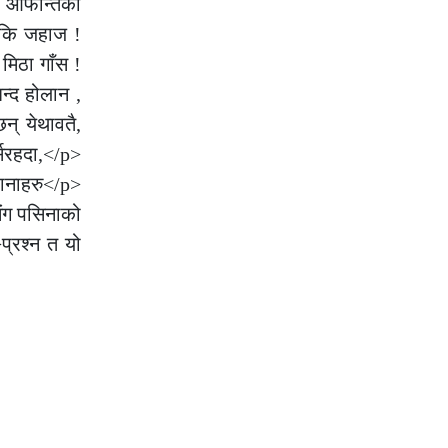
न आफन्तिका
 कि जहाज !
मिठा गाँस !
्द होलान ,
् येथावतै,
िरहदा,</p>
ानाहरु</p>
ंग पसिनाको
्रश्न त यो