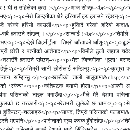
ैर ! यी त उहिलेका कुरा !</p><p>आज सोच्छु–<br></p><p>ति
</p><p>मेरो जिन्दगीका धेरै हरियालीहरु हराउने रहेछन्</p><p>
किदै गरेको हरियो काउली</p><p>हुर्किदै गरेको हरियो बन्दा
–सबै हराउने रहेछन् ।</p><p>सान्दाई !<br></p><p>तिमीले
भए</p><p>देख्ने थिइनँ हुँला– तिम्रो आँखाको आँशु</p><p>बुझ्ने 
ा–तिम्री छोरी र पत्नीको आर्तनाद</p><p>तिमीले ठूलो जहाज चढ
नआउँदै हराउने रहेछन्–</p><p>मेरा जिन्दगीका ‘ठूला’ बसन्
ेर्छु</p><p>तिम्री सानी छोरीलाई सम्झिन्छु,</p><p>कुखुरा फार्म
 सन्तान सम्झिन्छु,</p><p>खाडीको तालो बालुवामा&nbsp;</p
ो ‘स्केच’</p><p>कतिपटक बनायौ होला</p><p>आफ्नी अर्ध
मा पसिनाको नाइल बगाउँदा</p><p>मैले मेरै देशमा पसिना
ी फुलको छ तरकारी</p><p>खेतभरी झुलेको छ धान</p><p>मे
मा हुर्किन्छन्–चल्लाहरु</p><p>सायद, तिम्रो पसिनाको पलङम
स्तै भएपनि</p><p>पसिनाको मूल्य फरक हुँदोरहेछ</p><p>तिम
>मेरो पसिनाले आफ्नै देशको माटो सिँञ्चिरहेछ ।</p><p>सान