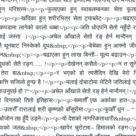
ुन् परिश्रम</p><p>फुलाएका हुन् स्वाबलम्बनका सेता फू
p><p>खाँदेका हुन् शरीरभित्र सेता ट्याब्लेट्</p><p>चढाएक
कपडामा लागेको कालो धब्बा</p><p>जति धोएपनि सेतो नहुँदो
गाई जस्ता ।</p><p>अचेल आँखाले सेतो रङ् हेर्न मान्दैनन्
ेतै थुनबाट निस्केको दूध&nbsp;</p><p>बेचेका हुन् आफ्नो 
पढाउन&nbsp;</p><p>चढाएका हुन् लाख बिन्ती– मूल्य बढाउन</
दूधको सेतै रङ्ग….. !</p><p>देखेनन् कसैले</p><p>न त सुन
तेरा बा&nbsp;</p><p>र भएको हो त्यसैदिन देखि मेरो ज
सजिलो हुन्छ है !</p><p>मलाई दोबाटोमा भेटिने जतिलाई प्रश
उनुपर्छ हो ?“</p><p>अचेल आँखाले सेतो रङ् हेर्न मान्दैनन्
र विगतको तितो इतिहास</p><p>समातौँ एक अर्काका हात</
तारौँ रारालाई श्री कृष्णको बाँसुरीमा</p><p>फुकौँ धुन – “ 
िन ओजोन तह हुँदै उड्ने</p><p>यो देशको नागरिकताधारी&nbsp
फेवाको जल&nbsp;</p><p>खापेर चुरोटमा– हिमालको रङ्ग</p