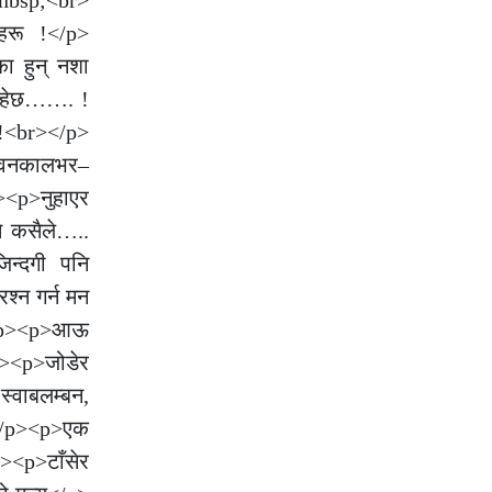
लहरू !</p>
ा हुन् नशा
 रहेछ……. !
 !<br></p>
जीवनकालभर–
p><p>नुहाएर
े कसैले…..
िन्दगी पनि
्न गर्न मन
 !</p><p>आऊ
p><p>जोडेर
स्वाबलम्बन,
;</p><p>एक
><p>टाँसेर