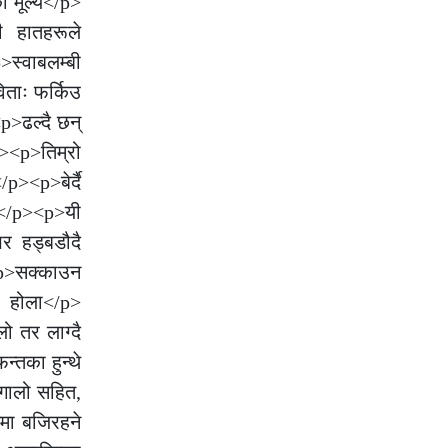
ो मूल्य</p>
ी हातहरूले
स्वाबलम्बी
ताः फर्किउ
p>ढल्दै छन्
p><p>तिम्रो
><p>बेर्दै
,</p><p>यी
र हड्बडौदै
<p>सक्काउन
 होला</p>
ो तर लाग्दै
्तका हुन्थे
गालो सहित,
मा बजिरहने