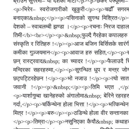
ब्राउन सुगरमा– यो देशको माटो</p><p>छर्केर पर्फ्यूममा
<p>भिरेर– स्वरोजगारीको खुकुरी</p><p>चढौँ सगरम
बनाएका&nbsp;</p><p>पसिनाको सुगन्ध मिश्रित</p><p
देशको – स्वाबलम्बी झण्डा ।</p><p>रचनाः निरज द
तिमी</b><br></p><p>&nbsp;फुल्दै गैरहेका कपालहरु ,<
संस्कृति र रितिहरु !</p><p>आज बजिन बिर्सिसके सारं
कमीका गुञ्जयमान</p><p>आवाज हरु सहित,</p><p>सदन 
छन् रास्ट्रवाद&nbsp; का च्यादर !</p><p>फैलाउदै 
मन्दिरका सहरहरुमा,</p><p>सुगन्धित धुप र मन्त्र 
छट्पट्टिरहेछन !</p><p>भो नजाउ !</p><p>त्यो सात
जवानी !</p><p>&nbsp;</p><p>तिमि भएत ,</p>
<p>यार्शागुम्बा खानेहरुको अंगालोमा&nbsp; बेरिने रहर
गर्दा,</p><p>चर्किन्थेना होला भित्ता !</p><p>भत्किन्
मित्र !</p><p>बरु</p><p>ठडिन्थे होला वीर सन्तानक
</p><p>तिम्रा</p><p>नसुनिएका कैयौ&nbsp; कथाहरु