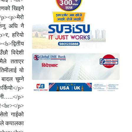
षणको खिइने
/p><p>मेरो
िनु अघि नै
p>र, हरियो
<b>द्वितीय
ँछौ विदेशी
ैले तताएर
तिमीलाई यो
बादल चुम्ने
्कियो</p>
ानी…..</p>
् !<br></p>
सेतो गाईको
मले कपालका
र&nbsp;<br>