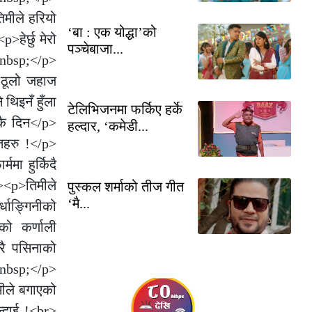
मीले हरियो
‘बा : एक योद्धा’को
हेर्छु मेरो
पञ्चेबाजा...
&nbsp;</p>
 ठूलो जहाज
थिइनँ हुँला
टेलिभिजनमा फर्किए हर्के
ेकै दिन</p>
हल्दार, ‘कमेडी...
तहरु !</p>
मा हुर्किदै
><p>तिमीले
पुस्कल शर्माको तीज गीत
‘मै...
ाङ्गिनीको
को कर्णाली
रै पसिनाको
ा&nbsp;</p>
ीले बगाएको
्दाई !<br>