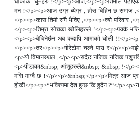
धोकाका धुनहरु !</p><p>आज,</p><p>तिमीले पठाएका 
मन !</p><p>आज उग्र ब्येग्र , होस बिहिन छ समाज ,
</p><p>कास तिमी संगै भैदिए ,</p><p>त्यो परिवार ,</
</p><p>तिम्रा सोचका खोलिहरुले !</p><p>पक्कै भरिन
</p><p>बेचिनेछैन अव कदापि आमाको चोली !!</p><p
</p><p>तर</p><p>गोरेटोमा चल्ने पाउ र</p><p>मझेउला
<p>यो विमानस्थल ,</p><p>सर्दैछ नजिक नजिक पशुपत
<p>पीडाका&nbsp; आंशुहरुले&nbsp; &nbsp; !</p><p>
मसि माग्दै छ !</p><p>&nbsp;</p><p>मित्र आज प्रश
होकी</p><p>“भविश्यमा देश हुन्छ कि हुदैन ?“</p>