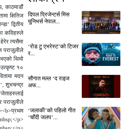
घ, काठमाडौं
दिपल प्रिजेन्टर्स मिस
मा क्षितिज
युनिभर्स नेपाल...
्डा’ द्वितीय
का कविहरुले
रेर त्यसैमा
‘रोड टु एभरेस्ट’को टिजर
ज पराजुलीले
र...
त भएको थियो
उत्कृष्ट १०
कवितामा मदन
सौगात मल्ल ‘द राइज
, शुभचन्द्र
अफ...
जेताहरुलाई
र पराजुलीले
‘जलाकी’को पहिलो गीत
<p><b>प्रथम
‘चाँदी जलप’...
nbsp;</p>
&nbsp;</p>