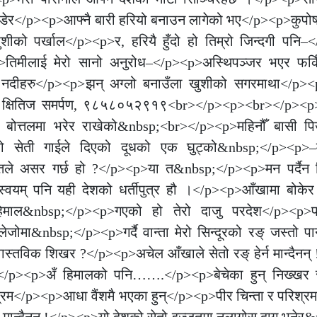
ोडेर</p><p>आफ्नै बारी हरियो बनाउन लागेको भए</p><p>कुपो
को पर्खाल</p><p>र, हरियै हुँदो हो तिम्रो जिन्दगी पनि–<
>तिमीलाई मेरो सानो अनुरोध–</p><p>अस्थिपञ्जर भएर फर्क
 नदीहरु</p><p>झन् अग्लो बनाउँला खुशीको सगरमाथा</p><
 : क्षितिज समर्पण, ९८५८०५२९१९<br></p><p><br></p><p>
ो बोत्तलमा भरेर राखेको&nbsp;<br></p><p>महिनौँ बासी पिउ
रो सेती गाईले दिएको दूधको एक घुट्को&nbsp;</p><p>–म
तले असर गर्छ हो ?</p><p>या त&nbsp;</p><p>मन पर्दैन 
स्वयम् पनि यही देशको धर्तीपुत्र हौ ।</p><p>आँखामा बोकेर 
हिमाल&nbsp;</p><p>गएको हो तेरो दाजु परदेश</p><p>फर
ोमा&nbsp;</p><p>गर्दै वान्ता मेरो सिन्दूरको रङ् जस्तो प
वास्तविक शिखर ?</p><p>अचेल आँखाले सेतो रङ् हेर्न मान्दैनन
</p><p>अँ हिमालको पनि…….</p><p>बेचेका हुन् निख्खर 
रम</p><p>आधा वैंशमै भएका हुन्</p><p>पीर चिन्ता र परिश्र
्न मान्दैनन् !</p><p>यो देशको सेतो इज्जतमा नलागोस् दाग भने