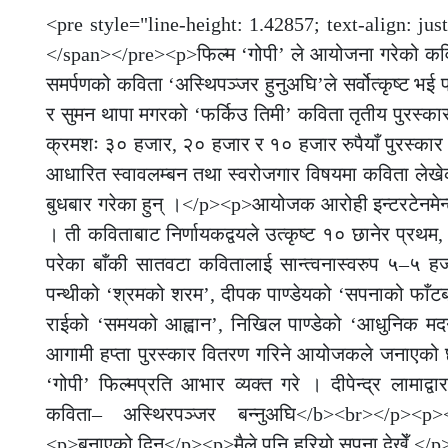
<pre style="line-height: 1.42857; text-align: jus
</span></pre><p>फिल्म ‘गोपी’ ले आयोजना गरेको कवित
समर्पणको कविता ‘अस्थिपञ्जर हुनुअघि’ले सर्वोत्कृष्ट भई 
र सुमन थापा मगरको ‘फर्किउ तिमी’ कविता तृतीय पुरस्क
क्रमशः ३० हजार, २० हजार र १० हजार रुपैयाँ पुरस्कार पा
आधारित स्वावलम्बन तथा स्वरोजगार विषयमा कविता लेखेका 
बुधबार गरेका हुन् ।</p><p>आयोजक आरोही इन्टरटेनमेन्
। ती कविताबाट निर्णायकद्वयले उत्कृष्ट १० छानेर प्रथ
परेका बाँकी सातवटा कवितालाई सान्त्वनास्वरुप ५–५ हज
पन्थीको ‘श्रमको शरम’, दीपक पाण्डेयको ‘सपनाको फाँटबार
राईको ‘समयको आह्वान’, निखिल पाण्डेको ‘आधुनिक मद
आगामी हप्ता पुरस्कार वितरण गरिने आयोजकले जनाएको छ । 
‘गोपी’ फिल्मप्रति आभार व्यक्त गरे । दीपेन्द्र लामाद्
कविता– अस्थिरपञ्जर बन्नुअघि</b><br></p><p><
<p>बनाएको दिन</p><p>मैले पनि हरियो सपना देखेँ,<