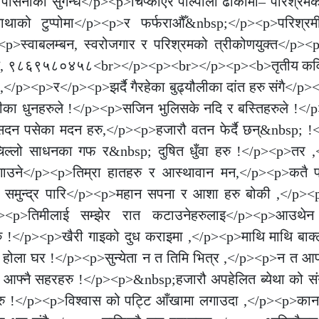
– पसिनाको सुगन्ध</p><p>चिप्काएर पाल्पाली ढाँकामा– परिश्रमक
ाथाको टुप्पोमा</p><p>र फर्फराऔँ&nbsp;</p><p>परिश्रम
>स्वाबलम्बन, स्वरोजगार र परिश्रमको त्रीकोणयुक्त</p><p>
ाहाल, ९८६९५८०४५८<br></p><p><br></p><p><b>तृतीय कवि
/p><p>र</p><p>झर्दै गैरहेका बुढ्यौलीका दांत हरु संगै</p><
गीका धुनहरुले !</p><p>सजिन भुलिसके नदि र बस्तिहरुले !</
पसेका मदन हरु,</p><p>हजारौ वतन फेर्दै छन्&nbsp; !</p
चिल्लो साधनका गफ र&nbsp; दुषित धुँवा हरु !</p><p>तर 
जोगाउने</p><p>तिम्रा हातहरु र आस्थावान मन,</p><p>कतै प
 समुन्द्र पारि</p><p>महान सपना र आशा हरु बोकी ,</p>
<p>तिमीलाई सम्झेर रात कटाउनेहरुलाइ</p><p>आउथेन
हरु !</p><p>खैरी गाइको दुध कराइमा ,</p><p>माथि माथि बाक्ल
थेन होला घर !</p><p>सुन्येता न त तिमि भित्र ,</p><p>न त आफन
ा आफ्नै सहरहरु !</p><p>&nbsp;हजारौ अपहेलित ब्येथा को सं
 !</p><p>विश्वास को पट्टि आँखामा लगाउदा ,</p><p>कान