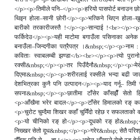
</p><p>तिमीले पनि–</p><p>हरियो पासपोर्ट बनाउन छ
थिइन होला–सानी छोरी</p><p>भत्किने थिएन होला–खुशी
बारीको तरकारीजस्तै !</p><p>सान्दाई !<br></p><p
फर्किदेउ</p><p>यही माटोमा बगाउँला पसिनाका अनेक
बनाउँला–जिन्दगीका पत्रैपत्र ।&nbsp;</p><p>नाम
कविताः स्वाबलम्बी झण्डा</b><br></p><p>त्यो पुरान
रक्सी&nbsp;</p><p>तर पिउँदैनौ&nbsp;</p><p>मे
दिएमा&nbsp;</p><p>शरीरलाई रक्सीले भन्दा बढी जा
देशभित्रका कुनै पनि उत्पादन</p><p>याद गर्नू– तिमी 
सपना&nbsp;</p><p>छातीमा टाँसेर काँसझैँ सेतो 
<p>आँखैमा भरेर बादल</p><p>टाँसेर हिमालको रङ् कलेज
<p>चुरोट चुम्दैमा शिखर कहाँ चुमिँदो रहेछ र सफलताको 
<p>यो चीनिको रङ् हो</p><p>दूधको रङ् हो&nbsp;
निख्खर सेतो दूध&nbsp;</p><p>गरेर&nbsp; सेतै परिश्
रौँहरू पनि से…..ता !</p><p>अचेल आँखाले सेतो रङ् हेर