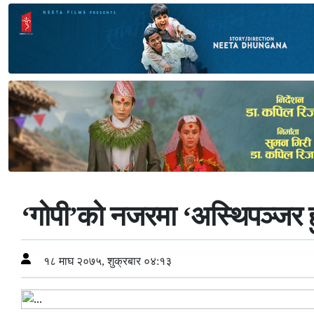
‘गोपी’को नजरमा ‘अस्थिपञ्जर ह
१८ माघ २०७५, शुक्रबार ०४:१३