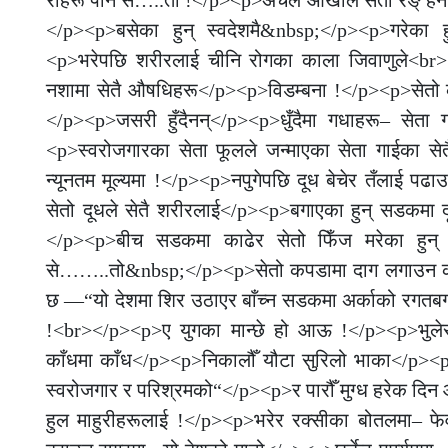
</p><p>बसेका हुन् स्वदेशमै&nbsp;</p><p>गरेका ह
<p>भरेपछि शरीरलाई चीनि रोगका काला जिवाणुले<br></
नशामा सेतै औषधिहरू</p><p>विडम्बना !</p><p>सेतो 
</p><p>जसरी हुँदैनन्</p><p>धुँदैमा गधाहरू– सेता 
<p>स्वरोजगारका सेता फूलले जन्माएका सेता गाईका स
न्यूनतम मूल्यमा !</p><p>नपुगेपछि दूध बेचेर तँलाई 
सेतो दूधले सेतै शरीरलाई</p><p>बगाएका हुन् सडकमा 
</p><p>बीच सडकमा काढेर सेतो फिँज मरेका हुन् 
से……..तो&nbsp;</p><p>सेतो कपडामा दाग लगाउन कत्ति 
छ —“यो देशमा शिर उठाएर बाँच्न सडकमा अर्काको रगतबगा
!<br></p><p>ए युगका मान्छे हो आऊ !</p><p>भुले
काँधमा काँध</p><p>निकालौँ यौटा सुरिलो भाका</p><p>उ
स्वरोजगार र परिश्रमको“</p><p>र पारौँ मुग्ध हरेक द
हुल माहुरीहरूलाई !</p><p>भरेर रक्सीका बोतलमा– 