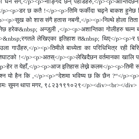
धन संगै,</p><p>नाङ्गिदै छन् पहाडहरु,</p><p>आन्तिदैछ
</p><p>डर छ कतै !</p><p>तिमि फर्कीदा चढ्ने बाकश हुनेछ
p><p>सुख को शास संगै हतास नबनी,</p><p>निल्थे होला तिता 
ेछ हरेक&nbsp; अन्जुली ,</p><p>अशान्तिका गोलीहरु चल्न बन
>&nbsp;रगतले लेखिएका इतिहाश त&nbsp; थिए</p><p>र छन
 गाउँहरु,</p><p>तिमीले बाध्येता का परिधिभित्र रही बिर्स
िघाटको !</p><p>अतस्</p><p>लेखिदैछन वर्तमानका खालि प
हेर त येहाँ,</p><p>आज इतिहास लेख्ने कलम</p><p>तिमी स
्न यो हैन कि ,</p><p>“देशमा भविष्य छ कि छैन ?“</p><p>प
<p>नामः सुमन थापा मगर, ९८२३१९१०२९</p><div><br></div>