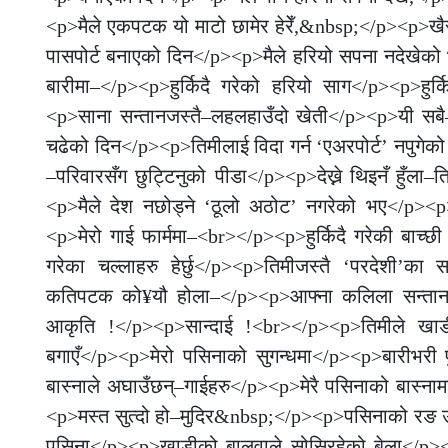
<p>मैले एकपटक यो माटो छामेर हेरेँ,&nbsp;</p><p>ख
पासपोर्ट बनाएको दिन</p><p>मैले हरियो सपना नदेखेको भए
बारीमा–</p><p>हुर्किदै गरेको हरियो साग</p><p>हुर्
<p>साना सन्तानजस्तै–लहलहाउँदो खेती</p><p>यी सबै
चढेको दिन</p><p>तिमीलाई विदा गर्न ‘एअरपोर्ट’ नपुगेको 
–परिवारसँग छुट्टिनुको पीडा</p><p>देख्ने थिइनँ हुँल
<p>मैले देश नछोड्ने ‘ठूलो अठोट’ नगरेको भए</p><p>
<p>मेरो गाई फार्ममा–<br></p><p>हुर्किदै गरेकी बाच्छी ह
गरेका चल्लाहरु हेर्छु</p><p>तिमीजस्तै ‘परदेशी’का
कतिपटक को¥यौ होला–</p><p>आफ्ना कलिला सन्तानक
आकृति !</p><p>सान्दाई !<br></p><p>तिमीले खाडी
बगाएँ</p><p>मेरो पसिनाको सुगन्धमा</p><p>बारीभर
बास्नाले अघाउँछन्–गाईहरु</p><p>मेरै पसिनाको बास्ना
<p>मस्त सुत्दो हो–मुदिर&nbsp;</p><p>पसिनाको रङ उ
पसिना</p><p>खाडीको बालुवाले सोसिरहेको बेला</p><p