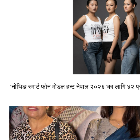
‘नोथिङ स्मार्ट फोन मोडल हन्ट नेपाल २०२६’का लागि ४२ प