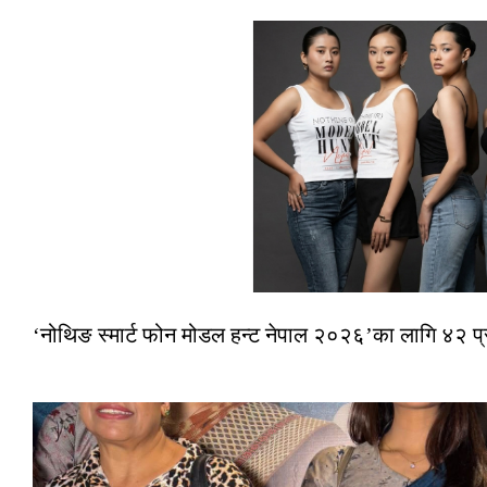
‘नोथिङ स्मार्ट फोन मोडल हन्ट नेपाल २०२६’का लागि ४२ प