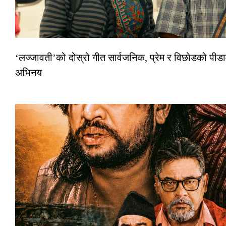
‘लज्जावती’को दोस्रो गीत सार्वजनिक, प्रेम र विछोडको पीडा
अभिनय