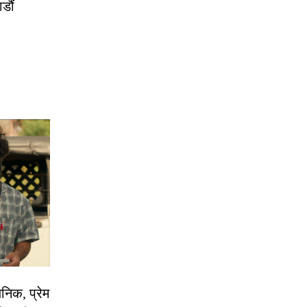
डौं
निक, प्रेम