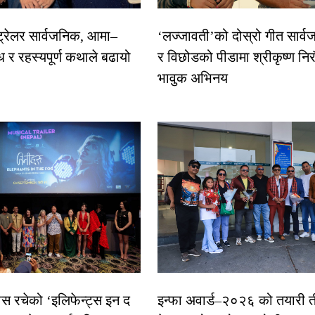
 ट्रेलर सार्वजनिक, आमा–
‘लज्जावती’को दोस्रो गीत सार्वज
ध र रहस्यपूर्ण कथाले बढायो
र विछोडको पीडामा श्रीकृष्ण नि
भावुक अभिनय
ास रचेको ‘इलिफेन्ट्स इन द
इन्फा अवार्ड–२०२६ को तयारी त