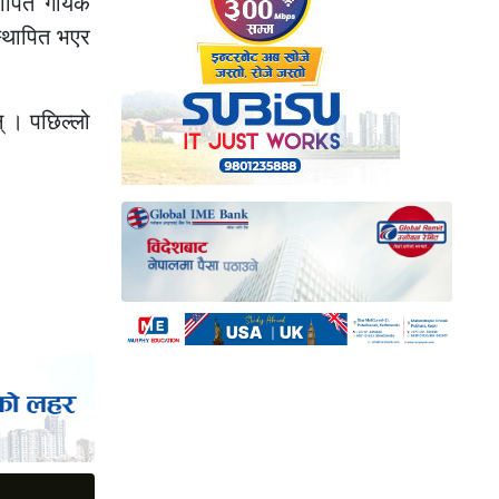
थापित गायक
स्थापित भएर
न् । पछिल्लो