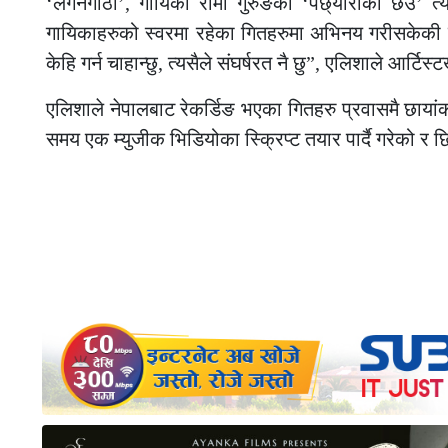
‘लगनगाँठो’, गायिका रीमा गुरुङको ‘पछ्यौरीको छेउ’ त
गायिकाहरुको स्वरमा रहेका गितहरुमा अभिनय गरीसकेकी छि
केहि गर्न चाहान्छु, त्यसैले संघर्षरत नै छु”, एलिशाले आर्टि
एलिशाले नेपालबाट रेकर्डिङ भएका गितहरु प्रवासमै छायांकन
समय एक म्युजीक भिडियोका स्क्रिप्ट तयार पार्दै गरेको र 