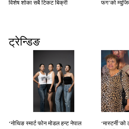
विशेष शोका सबै टिकट बिक्री
फग’को म्युजि
ट्रेन्डिङ
‘नोथिङ स्मार्ट फोन मोडल हन्ट नेपाल
‘मास्टर्नी’को