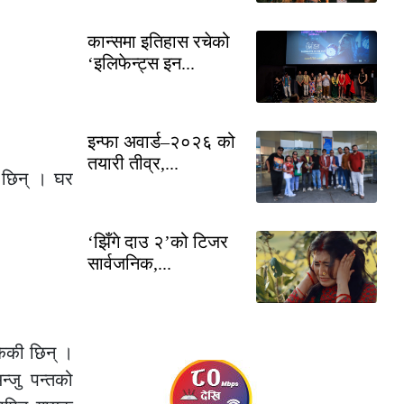
कान्समा इतिहास रचेको
‘इलिफेन्ट्स इन...
इन्फा अवार्ड–२०२६ को
तयारी तीव्र,...
 छिन् । घर
‘झिँगे दाउ २’को टिजर
सार्वजनिक,...
केकी छिन् ।
्जु पन्तको