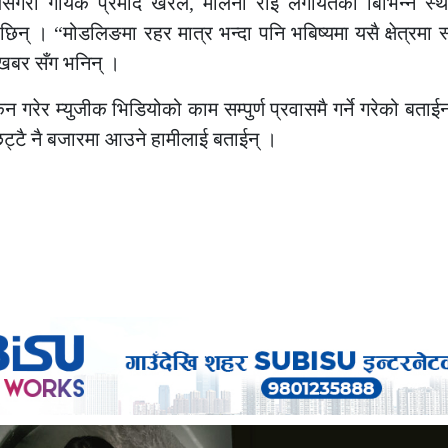
्यसैगरी गायक प्रमोद खरेल, मेलिना राई लगायतका बिभिन्न स्
न् । “मोडलिङमा रहर मात्र भन्दा पनि भबिष्यमा यसै क्षेत्रमा 
स्टखबर सँग भनिन् ।
 गरेर म्युजीक भिडियोको काम सम्पुर्ण प्रवासमै गर्ने गरेको बताई
छिट्टै नै बजारमा आउने हामीलाई बताईन् ।