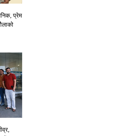
निक, प्रेम
रौलाको
ीव्र,