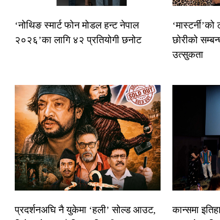
‘नोथिङ स्मार्ट फोन मोडल हन्ट नेपाल
‘मास्टर्नी’को
२०२६’का लागि ४२ प्रतियोगी छनोट
छोरीको सम्बन्
उत्सुकता
प्रदर्शनअघि नै युकेमा ‘हली’ सोल्ड आउट,
कान्समा इतिह