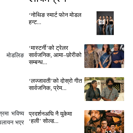
‘नोथिङ स्मार्ट फोन मोडल
हन्ट...
‘मास्टर्नी’को ट्रेलर
सार्वजनिक, आमा–छोरीको
ं ।
मोडलिङ
सम्बन्ध...
‘लज्जावती’को दोस्रो गीत
सार्वजनिक, प्रेम...
्रमा भविष्य
प्रदर्शनअघि नै युकेमा
‘हली’ सोल्ड...
ै पलायन भएर