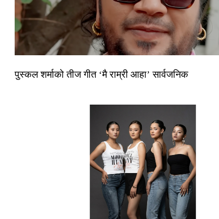
पुस्कल शर्माको तीज गीत ‘मै राम्री आहा’ सार्वजनिक