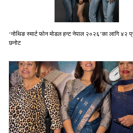
‘नोथिङ स्मार्ट फोन मोडल हन्ट नेपाल २०२६’का लागि ४२ प्
छनोट