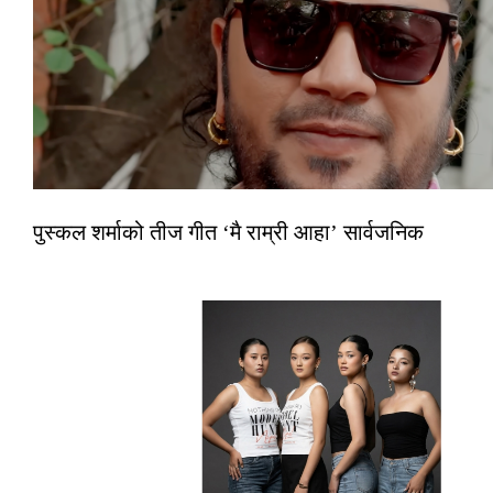
पुस्कल शर्माको तीज गीत ‘मै राम्री आहा’ सार्वजनिक