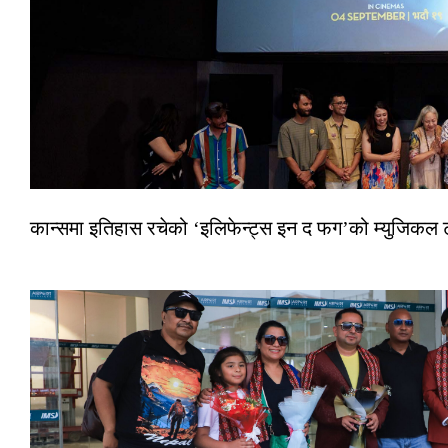
कान्समा इतिहास रचेको ‘इलिफेन्ट्स इन द फग’को म्युजिकल ट