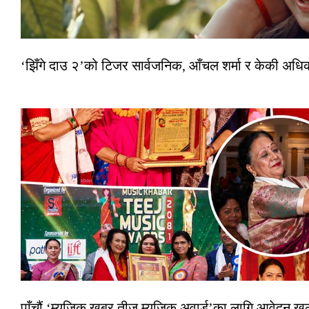
‘झिँगे दाउ २’को टिजर सार्वजनिक, आँचल शर्मा र केकी अधि
पाँचौं ‘म्युजिक खबर तीज म्युजिक अवार्ड’का लागि आवेदन खुला