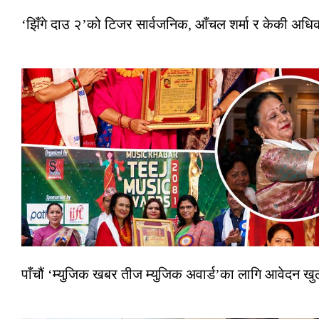
‘झिँगे दाउ २’को टिजर सार्वजनिक, आँचल शर्मा र केकी अधि
पाँचौं ‘म्युजिक खबर तीज म्युजिक अवार्ड’का लागि आवेदन खुला