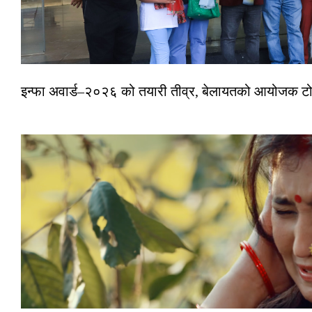
इन्फा अवार्ड–२०२६ को तयारी तीव्र, बेलायतको आयोजक टोल