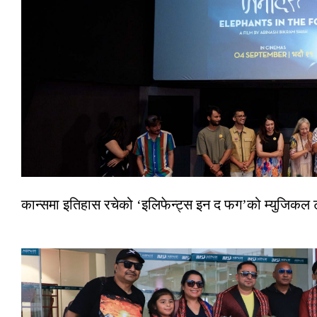
कान्समा इतिहास रचेको ‘इलिफेन्ट्स इन द फग’को म्युजिकल ट