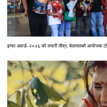
इन्फा अवार्ड–२०२६ को तयारी तीव्र, बेलायतको आयोजक टोल