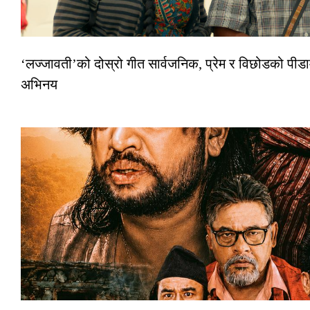
‘लज्जावती’को दोस्रो गीत सार्वजनिक, प्रेम र विछोडको पीडा
अभिनय