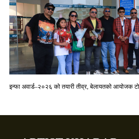
इन्फा अवार्ड–२०२६ को तयारी तीव्र, बेलायतको आयोजक टोल