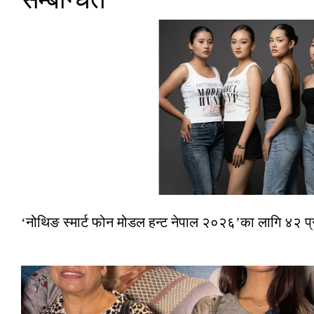
‘नोथिङ स्मार्ट फोन मोडल हन्ट नेपाल २०२६’का लागि ४२ प