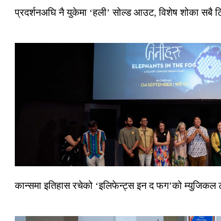
प्रदर्शनअघि नै युकेमा ‘हली’ सोल्ड आउट, विशेष शोका सबै 
कान्समा इतिहास रचेको ‘इलिफेन्ट्स इन द फग’को म्युजिकल ट