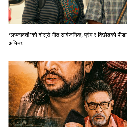
‘लज्जावती’को दोस्रो गीत सार्वजनिक, प्रेम र विछोडको पीडा
अभिनय