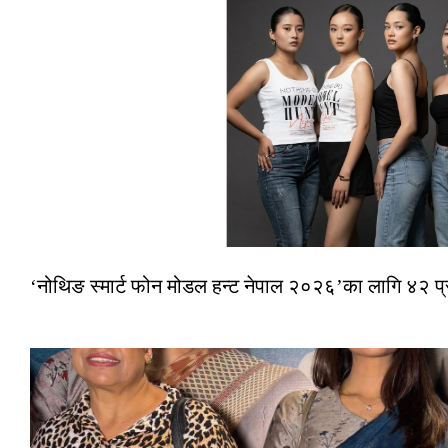
‘नोथिङ स्मार्ट फोन मोडल हन्ट नेपाल २०२६’का लागि ४२ प