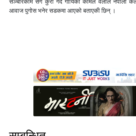
सञ्चारकर्मि सँग कुरा गर्दै गायिका कोमल वलीले नेपाली 
आवाज पुगोस भनेर सडकमा आएको बताएकी छिन् ।
सम्बन्धित