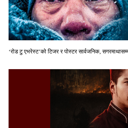
‘रोड टु एभरेस्ट’को टिजर र पोस्टर सार्वजनिक, सगरमाथासम्