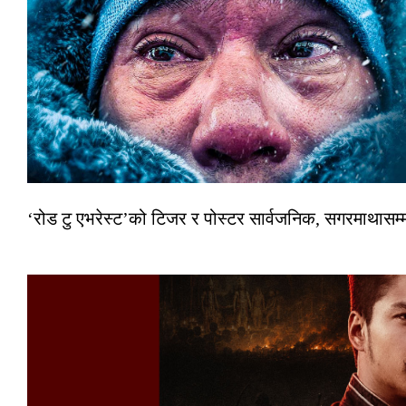
‘रोड टु एभरेस्ट’को टिजर र पोस्टर सार्वजनिक, सगरमाथासम्