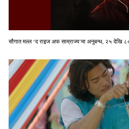
सौगात मल्ल ‘द राइज अफ साम्राज्य’मा अनुबन्ध, २५ देखि ८०