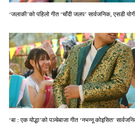
‘जलाकी’को पहिलो गीत ‘चाँदी जलप’ सार्वजनिक, एसडी योगी–अञ
‘बा : एक योद्धा’को पञ्चेबाजा गीत ‘नभन्नू कोइसित’ सार्वज