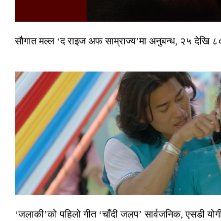
सौगात मल्ल ‘द राइज अफ साम्राज्य’मा अनुबन्ध, २५ देखि ८०
‘जलाकी’को पहिलो गीत ‘चाँदी जलप’ सार्वजनिक, एसडी योगी–अञ