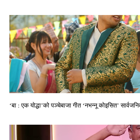
‘बा : एक योद्धा’को पञ्चेबाजा गीत ‘नभन्नू कोइसित’ सार्वज