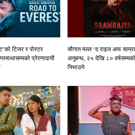
स्ट’को टिजर र पोस्टर
सौगात मल्ल ‘द राइज अफ साम्रा
गरमाथासम्मको प्रेरणादायी
अनुबन्ध, २५ देखि ८० वर्षसम्मक
ा
निभाउने