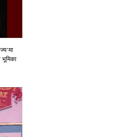
ज्य’मा
ो भूमिका