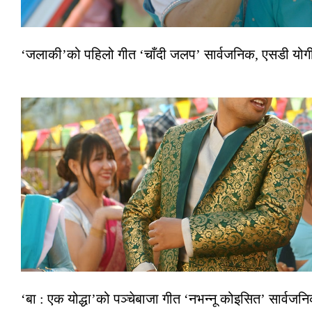
‘जलाकी’को पहिलो गीत ‘चाँदी जलप’ सार्वजनिक, एसडी योगी–अञ
‘बा : एक योद्धा’को पञ्चेबाजा गीत ‘नभन्नू कोइसित’ सार्वज