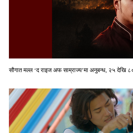
सौगात मल्ल ‘द राइज अफ साम्राज्य’मा अनुबन्ध, २५ देखि ८०