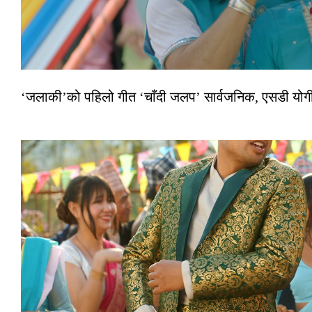
‘जलाकी’को पहिलो गीत ‘चाँदी जलप’ सार्वजनिक, एसडी योगी–अञ