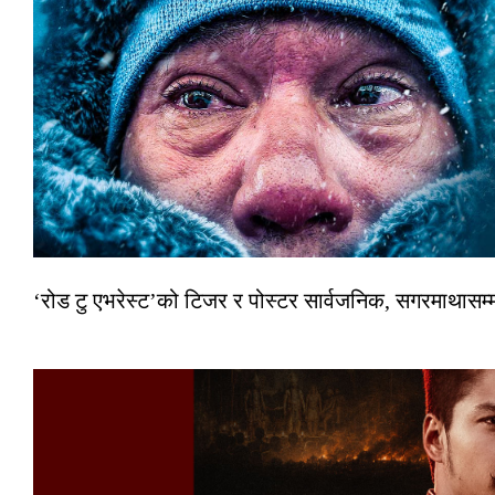
‘रोड टु एभरेस्ट’को टिजर र पोस्टर सार्वजनिक, सगरमाथासम्