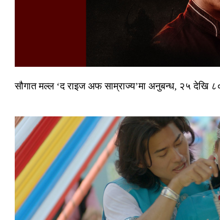
सौगात मल्ल ‘द राइज अफ साम्राज्य’मा अनुबन्ध, २५ देखि ८०