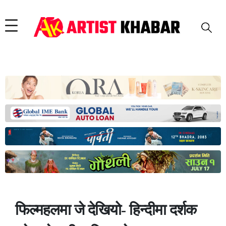
फिल्महलमा जे देखियो- हिन्दीमा दर्शक