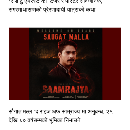
‘रोड टु एभरेस्ट’को टिजर र पोस्टर सार्वजनिक,
सगरमाथासम्मको प्रेरणादायी यात्राको कथा
सौगात मल्ल ‘द राइज अफ साम्राज्य’मा अनुबन्ध, २५
देखि ८० वर्षसम्मको भूमिका निभाउने