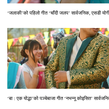
‘जलाकी’को पहिलो गीत ‘चाँदी जलप’ सार्वजनिक, एसडी योगी–अञ
‘बा : एक योद्धा’को पञ्चेबाजा गीत ‘नभन्नू कोइसित’ सार्वज