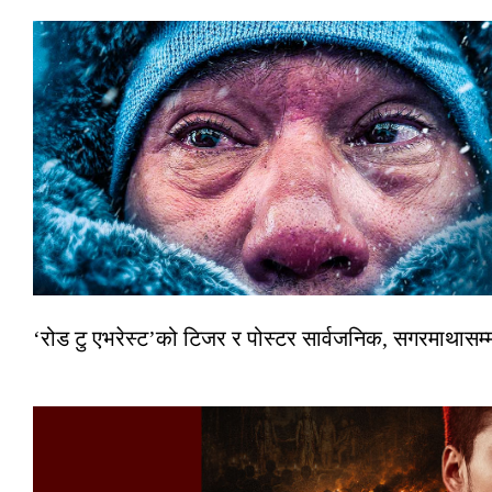
‘रोड टु एभरेस्ट’को टिजर र पोस्टर सार्वजनिक, सगरमाथासम्