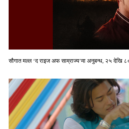
सौगात मल्ल ‘द राइज अफ साम्राज्य’मा अनुबन्ध, २५ देखि ८०