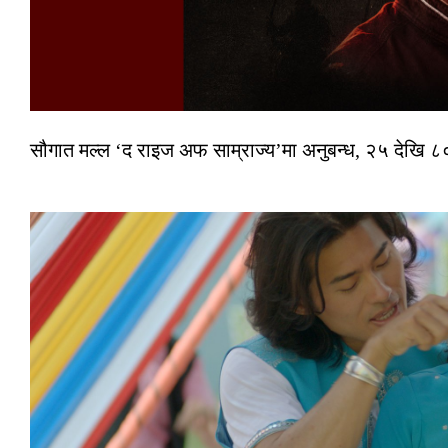
सौगात मल्ल ‘द राइज अफ साम्राज्य’मा अनुबन्ध, २५ देखि ८०