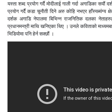
यस्ता शब्द प्रयोग गर्दै मोदीलाई गाली गर्दा अगाडिका सयौं 
प्रयोग गर्दै कडा चुनौती दिने अरु कोहि नभएर हाँस्यब्यंग्य क
दर्शक अगाडि नेपालमा बिभिन्न राजनितिक दलका नेताहरुला
प्रधानमन्त्री माथि खनिएका थिए । उनले कविताको माध्यमब
भिडियोमा पनि हेर्न सक्छौं ।