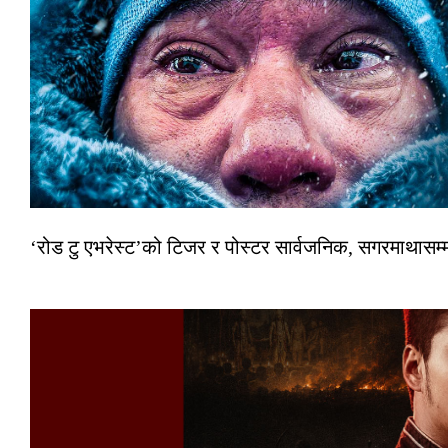
‘रोड टु एभरेस्ट’को टिजर र पोस्टर सार्वजनिक, सगरमाथासम्