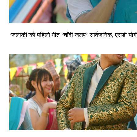
‘जलाकी’को पहिलो गीत ‘चाँदी जलप’ सार्वजनिक, एसडी योगी–अञ