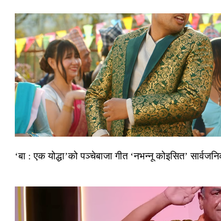
‘बा : एक योद्धा’को पञ्चेबाजा गीत ‘नभन्नू कोइसित’ सार्वज