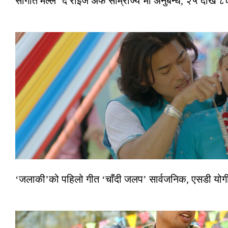
सौगात मल्ल ‘द राइज अफ साम्राज्य’मा अनुबन्ध, २५ देखि ८०
‘जलाकी’को पहिलो गीत ‘चाँदी जलप’ सार्वजनिक, एसडी योगी–अञ