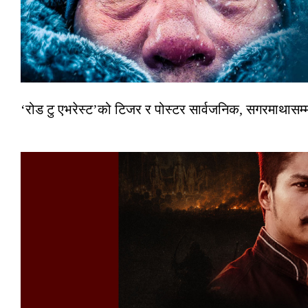
‘रोड टु एभरेस्ट’को टिजर र पोस्टर सार्वजनिक, सगरमाथासम्