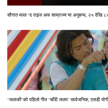
सौगात मल्ल ‘द राइज अफ साम्राज्य’मा अनुबन्ध, २५ देखि ८०
‘जलाकी’को पहिलो गीत ‘चाँदी जलप’ सार्वजनिक, एसडी योगी–अञ