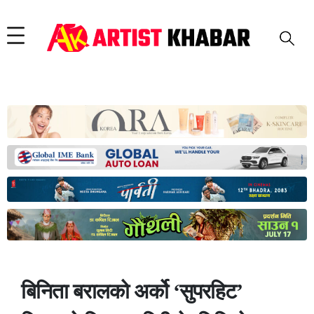
बिनिता बरालको अर्को ‘सुपरहिट’