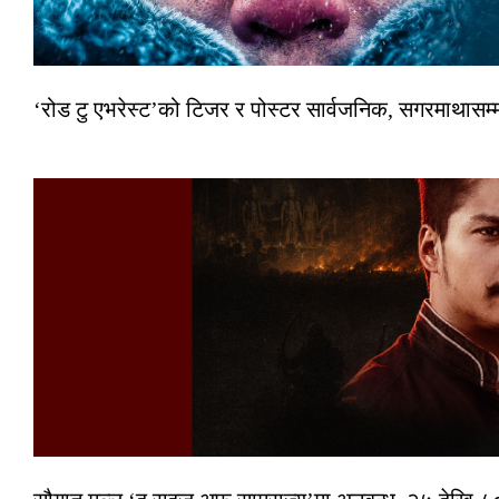
‘रोड टु एभरेस्ट’को टिजर र पोस्टर सार्वजनिक, सगरमाथासम्