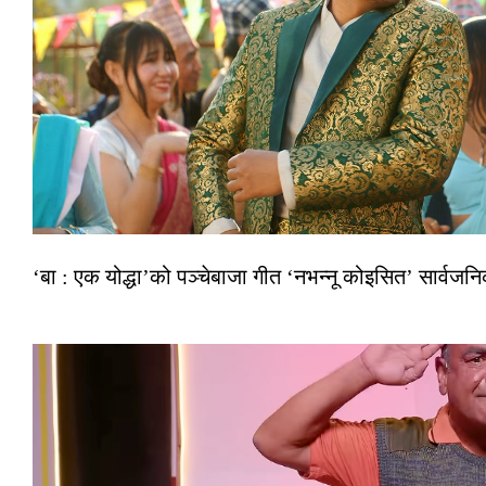
‘बा : एक योद्धा’को पञ्चेबाजा गीत ‘नभन्नू कोइसित’ सार्वज