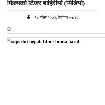
फिल्मको टिजर बाहिरीयो (भिडियो)
१७ मंसिर २०७२, बिहीबार ०१:३८