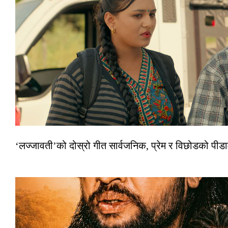
‘लज्जावती’को दोस्रो गीत सार्वजनिक, प्रेम र विछोडको पीड