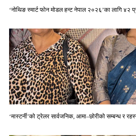
‘नोथिङ स्मार्ट फोन मोडल हन्ट नेपाल २०२६’का लागि ४२ प
‘मास्टर्नी’को ट्रेलर सार्वजनिक, आमा–छोरीको सम्बन्ध र रहस्