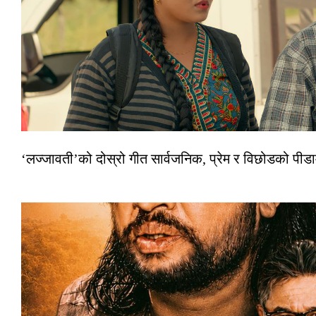
‘लज्जावती’को दोस्रो गीत सार्वजनिक, प्रेम र विछोडको पीड