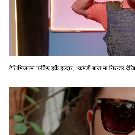
टेलिभिजनमा फर्किए हर्के हल्दार, ‘कमेडी बाज’मा निरन्तर देखि