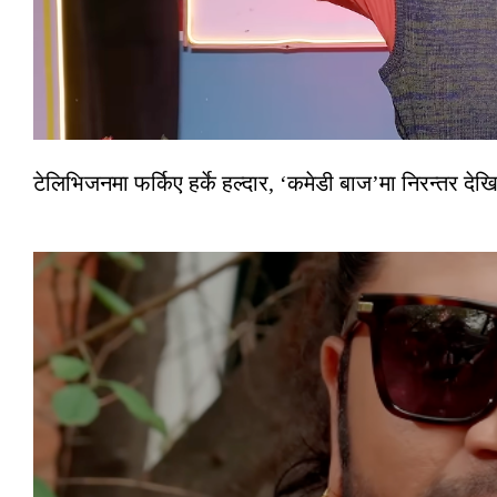
टेलिभिजनमा फर्किए हर्के हल्दार, ‘कमेडी बाज’मा निरन्तर देखि