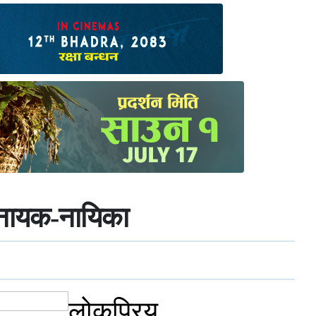
्ट नायक-नायिका
लोकप्रिय