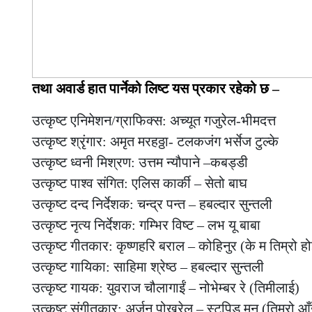
तथा अवार्ड हात पार्नेको लिष्ट यस प्रकार रहेको छ –
उत्कृष्ट एनिमेशन/ग्राफिक्स: अच्यूत गजुरेल-भीमदत्त
उत्कृष्ट श्रृंगार: अमृत मरहठ्ठा- टलकजंग भर्सेज टुल्के
उत्कृष्ट ध्वनी मिश्रण: उत्तम न्यौपाने –कबड्डी
उत्कृष्ट पाश्व संगित: एलिस कार्की – सेतो बाघ
उत्कृष्ट दन्द निर्देशक: चन्द्र पन्त – हबल्दार सुन्तली
उत्कृष्ट नृत्य निर्देशक: गम्भिर विष्ट – लभ यू बाबा
उत्कृष्ट गीतकार: कृष्णहरि बराल – कोहिनुर (के म तिम्रो ह
उत्कृष्ट गायिका: साहिमा श्रेष्ठ – हबल्दार सुन्तली
उत्कृष्ट गायक: युवराज चौलागाईं – नोभेम्बर रे (तिमीलाई)
उत्कृष्ट संगीतकार: अर्जुन पोखरेल – स्टुपिड मन (तिम्रो आ