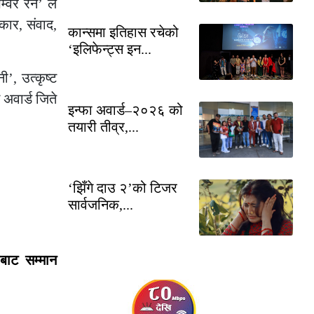
्वर रेन’ ले
कार, संवाद,
कान्समा इतिहास रचेको
‘इलिफेन्ट्स इन...
’, उत्कृष्ट
 अवार्ड जिते
इन्फा अवार्ड–२०२६ को
तयारी तीव्र,...
‘झिँगे दाउ २’को टिजर
सार्वजनिक,...
ाबाट सम्मान