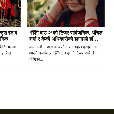
्ट्स इन द
‘झिँगे दाउ २’को टिजर सार्वजनिक, आँचल
जनिक
शर्मा र केकी अधिकारीको झगडाले हाँसो र
भावनाको मिश्रण
 फेस्टिभलमा
काठमाडौं । आगामी असोज २ गतेदेखि प्रदर्शनमा
ा हासिल
आउने चलचित्र ‘झिँगे दाउ २’को टिजर सार्वजनिक
गरिएको...