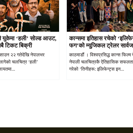
नै युकेमा ‘हली’ सोल्ड आउट,
कान्समा इतिहास रचेको ‘इलिफेन
बै टिकट बिक्री
फग’को म्युजिकल ट्रेलर सार्व
 साउन २२ गतेदेखि नेपालभर
काठमाडौं । विश्वप्रसिद्ध कान्स फिल्म
लागेको चलचित्र ‘हली’
नेपाली चलचित्रकै ऐतिहासिक सफलत
लायतमा...
गरेको ‘तिनीहरू: इलिफेन्ट्स इन...