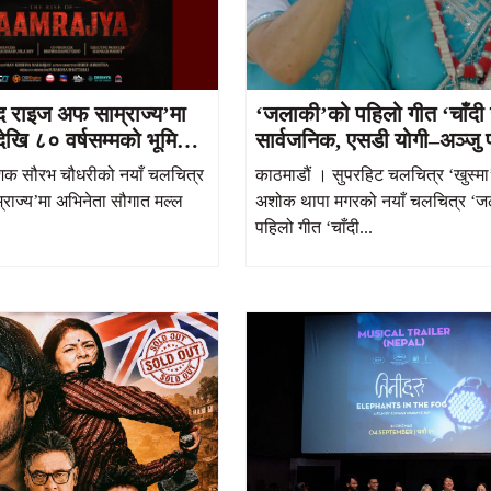
द राइज अफ साम्राज्य’मा
‘जलाकी’को पहिलो गीत ‘चाँद
देखि ८० वर्षसम्मको भूमिका
सार्वजनिक, एसडी योगी–अञ्जु 
स्वरमा प्रेमिल प्रस्तुति
देशक सौरभ चौधरीको नयाँ चलचित्र
काठमाडौं । सुपरहिट चलचित्र ‘खुस्मा’
राज्य’मा अभिनेता सौगात मल्ल
अशोक थापा मगरको नयाँ चलचित्र ‘
पहिलो गीत ‘चाँदी...