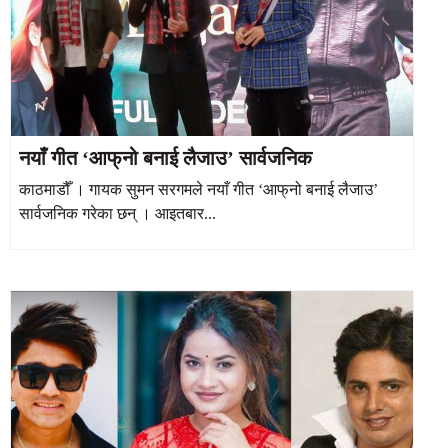
नयाँ गीत ‘आफ्‌नो बनाई लैजाउ’ सार्वजनिक
काठमाडौँ । गायक सुमन सरगमले नयाँ गीत ‘आफ्‌नो बनाई लैजाउ’
सार्वजनिक गरेका छन् । आइतबार...