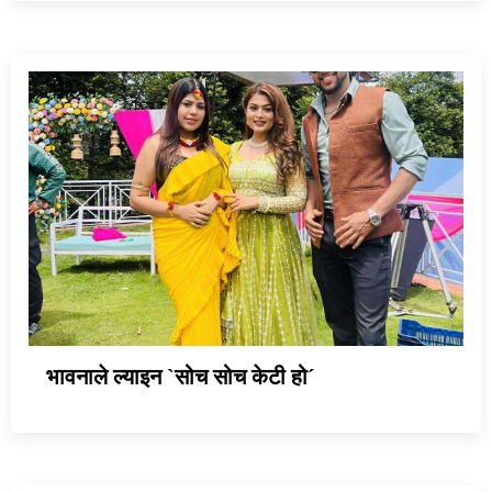
भावनाले ल्याइन `सोच सोच केटी हो´