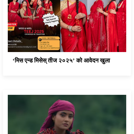
‘मिस एन्ड मिसेस् तीज २०२५’ को आवेदन खुला