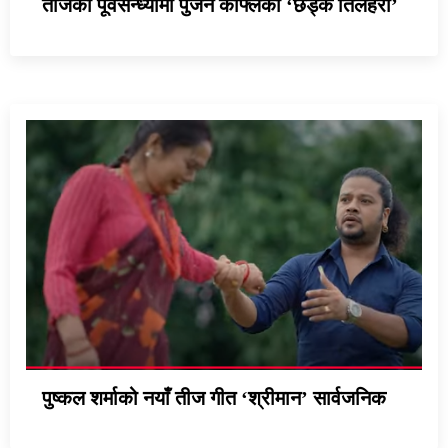
तीजको पूर्वसन्ध्यामा पुजन काफ्लेको ‘छड्के तिलहरी’
पुष्कल शर्माको नयाँ तीज गीत ‘श्रीमान’ सार्वजनिक