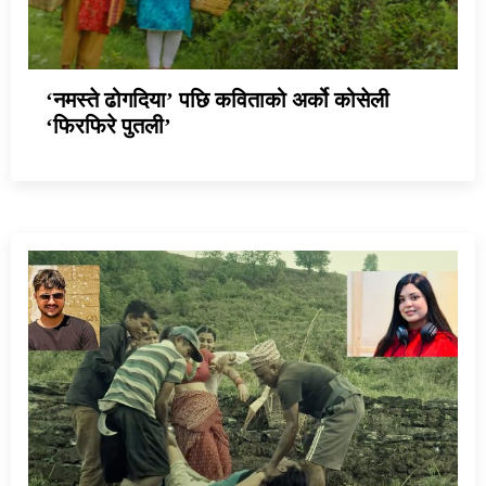
‘नमस्ते ढोगदिया’ पछि कविताको अर्को कोसेली
‘फिरफिरे पुतली’