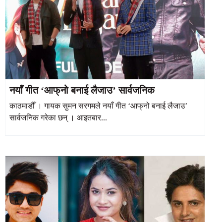
नयाँ गीत ‘आफ्‌नो बनाई लैजाउ’ सार्वजनिक
काठमाडौँ । गायक सुमन सरगमले नयाँ गीत ‘आफ्‌नो बनाई लैजाउ’
सार्वजनिक गरेका छन् । आइतबार...