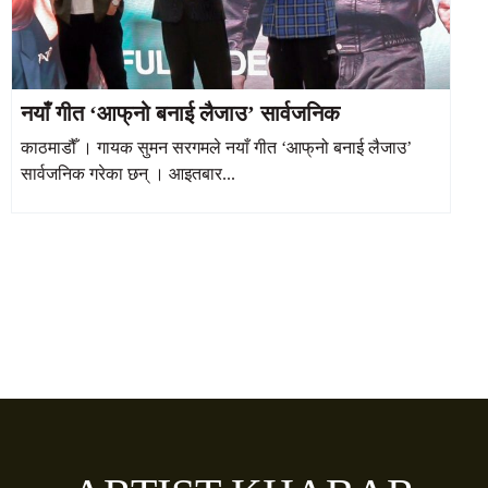
नयाँ गीत ‘आफ्‌नो बनाई लैजाउ’ सार्वजनिक
काठमाडौँ । गायक सुमन सरगमले नयाँ गीत ‘आफ्‌नो बनाई लैजाउ’
सार्वजनिक गरेका छन् । आइतबार...